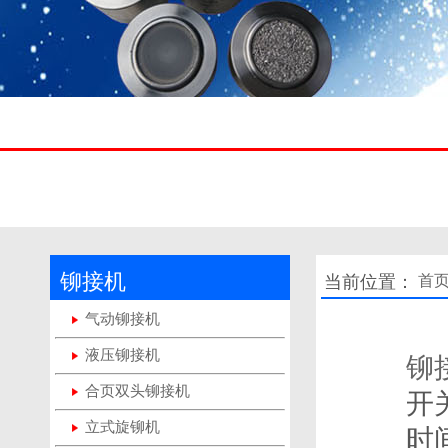
铆接机
当前位置：
首
气动铆接机
液压铆接机
铆
合页双头铆接机
开
立式旋铆机
时