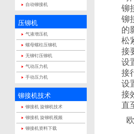
自动铆接机
铆
铆
压铆机
的
气液增压机
松
螺母螺柱压铆机
接
无铆钉压铆机
设
气动压力机
接
手动压力机
设
接
铆接机技术
直
铆接机 旋铆机技术
铆接机 旋铆机视频
铆接机资料下载