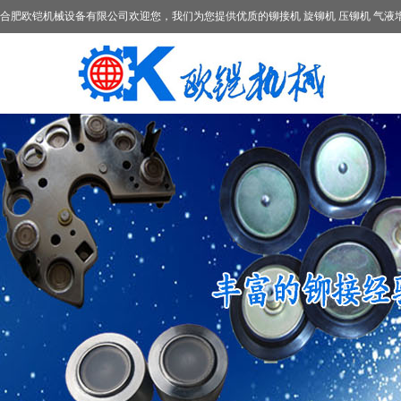
合肥欧铠机械设备有限公司欢迎您，我们为您提供优质的铆接机 旋铆机 压铆机 气液