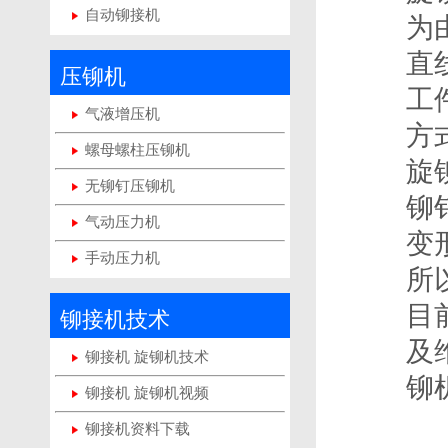
自动铆接机
为
直
压铆机
工
气液增压机
方
螺母螺柱压铆机
旋
无铆钉压铆机
铆
气动压力机
变
手动压力机
所
目
铆接机技术
及
铆接机 旋铆机技术
铆
铆接机 旋铆机视频
铆接机资料下载